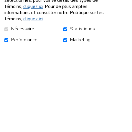
sélectionnés; pour voir le détail des types de
témoins,
cliquez ici
. Pour de plus amples
informations et consulter notre Politique sur les
témoins,
cliquez ici
.
Le Maringouin - Automne
Nécessaire
Statistiques
2022
Performance
Marketing
En septembre, les participants et participantes, aidés
de notre équipe, ont rédigé quelques textes sur leurs
expériences et les activités auxquelles ils ont participé
pendant l'été.
EN SAVOIR PLUS