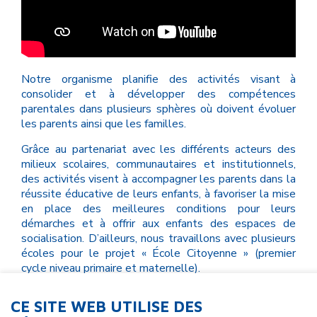
Notre organisme planifie des activités visant à
consolider et à développer des compétences
parentales dans plusieurs sphères où doivent évoluer
les parents ainsi que les familles.
Grâce au partenariat avec les différents acteurs des
milieux scolaires, communautaires et institutionnels,
des activités visent à accompagner les parents dans la
réussite éducative de leurs enfants, à favoriser la mise
en place des meilleures conditions pour leurs
démarches et à offrir aux enfants des espaces de
socialisation. D’ailleurs, nous travaillons avec plusieurs
écoles pour le projet « École Citoyenne » (premier
cycle niveau primaire et maternelle).
Notre organisme permet aussi aux familles d’avoir
CE SITE WEB UTILISE DES
accès à des activités leur offrant du répit et des plaisirs