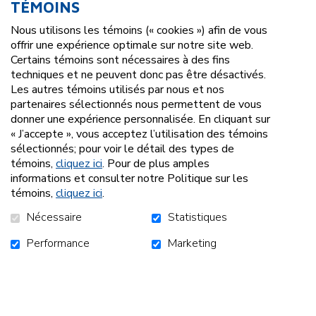
TÉMOINS
pour mieux vivre. Par exemple, la cabane à sucre, la
fête de Noël, le Club de la culture et le Club des
Nous utilisons les témoins (« cookies ») afin de vous
loisirs sont très populaires et rejoignent plusieurs
offrir une expérience optimale sur notre site web.
familles. Ces activités permettent aux familles de
Certains témoins sont nécessaires à des fins
tisser des liens entre elles et de participer à des
techniques et ne peuvent donc pas être désactivés.
activités spéciales qui leur ouvrent d’autres horizons.
Les autres témoins utilisés par nous et nos
partenaires sélectionnés nous permettent de vous
donner une expérience personnalisée. En cliquant sur
« J’accepte », vous acceptez l’utilisation des témoins
sélectionnés; pour voir le détail des types de
témoins,
cliquez ici
. Pour de plus amples
informations et consulter notre Politique sur les
témoins,
cliquez ici
.
Nécessaire
Statistiques
Performance
Marketing