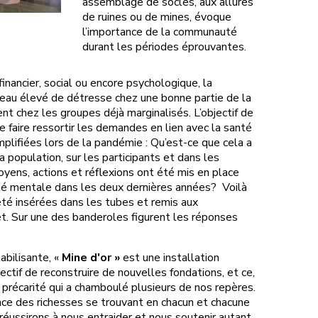
assemblage de socles, aux allures
de ruines ou de mines, évoque
l’importance de la communauté
durant les périodes éprouvantes.
inancier, social ou encore psychologique, la
veau élevé de détresse chez une bonne partie de la
nt chez les groupes déjà marginalisés. L’objectif de
e faire ressortir les demandes en lien avec la santé
plifiées lors de la pandémie : Qu’est-ce que cela a
 population, sur les participants et dans les
ens, actions et réflexions ont été mis en place
nté mentale dans les deux dernières années? Voilà
été insérées dans les tubes et remis aux
et. Sur une des banderoles figurent les réponses
abilisante, «
Mine d'or »
est une installation
ectif de reconstruire de nouvelles fondations, et ce,
précarité qui a chamboulé plusieurs de nos repères.
nce des richesses se trouvant en chacun et chacune
réussirons à nous entraider et nous soutenir autant