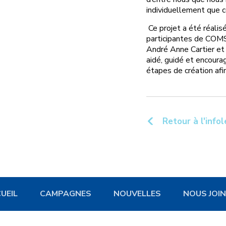
individuellement que c
Ce projet a été réalisé
participantes de COMS
André Anne Cartier et
aidé, guidé et encour
étapes de création afin
Retour à l'infol
UEIL
CAMPAGNES
NOUVELLES
NOUS JOI