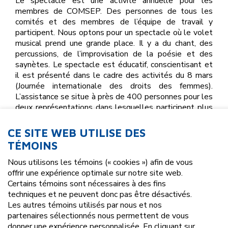
Le spectacle est une activité annuelle pour les
membres de COMSEP. Des personnes de tous les
comités et des membres de l’équipe de travail y
participent. Nous optons pour un spectacle où le volet
musical prend une grande place. Il y a du chant, des
percussions, de l’improvisation de la poésie et des
saynètes. Le spectacle est éducatif, conscientisant et
il est présenté dans le cadre des activités du 8 mars
(Journée internationale des droits des femmes).
L’assistance se situe à près de 400 personnes pour les
deux représentations dans lesquelles participent plus
de 60 personnes, participantes et participants ainsi que
les membres de l’équipe de travail.
CE SITE WEB UTILISE DES
TÉMOINS
Nous utilisons les témoins (« cookies ») afin de vous
offrir une expérience optimale sur notre site web.
Certains témoins sont nécessaires à des fins
techniques et ne peuvent donc pas être désactivés.
Les autres témoins utilisés par nous et nos
partenaires sélectionnés nous permettent de vous
donner une expérience personnalisée. En cliquant sur