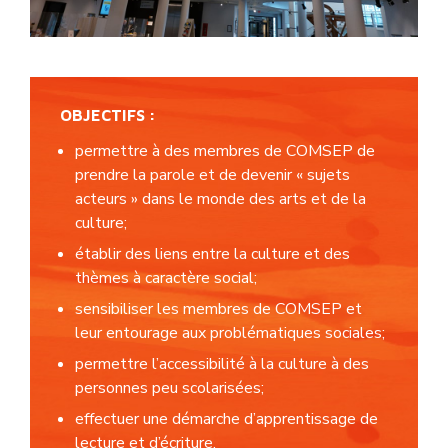
OBJECTIFS :
permettre à des membres de COMSEP de
prendre la parole et de devenir « sujets
acteurs » dans le monde des arts et de la
culture;
établir des liens entre la culture et des
thèmes à caractère social;
sensibiliser les membres de COMSEP et
leur entourage aux problématiques sociales;
permettre l’accessibilité à la culture à des
personnes peu scolarisées;
effectuer une démarche d’apprentissage de
lecture et d’écriture.