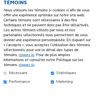
citoyenne pour les personnes en situation de pauvreté.
TÉMOINS
Nous utilisons les témoins (« cookies ») afin de vous
Deux façons de contribuer
offrir une expérience optimale sur notre site web.
Je prends un repas — 30 $
Certains témoins sont nécessaires à des fins
techniques et ne peuvent donc pas être désactivés.
→ Reçu de don de 25 $
Les autres témoins utilisés par nous et nos
partenaires sélectionnés nous permettent de vous
J’offre mon repas — 30 $
donner une expérience personnalisée. En cliquant sur
« J’accepte », vous acceptez l’utilisation des témoins
→ Le repas est remis à une personne participante de
sélectionnés; pour voir le détail des types de
COMSEP
témoins,
cliquez ici
. Pour de plus amples
→ Reçu de don de 30 $
informations et consulter notre Politique sur les
témoins,
cliquez ici
.
Informations importantes
Nécessaire
Statistiques
COMSEP
Performance
Marketing
1060, rue St-François-Xavier, Trois-Rivières
Mercredi 10 juin
De 11 h 15 à 13 h 15