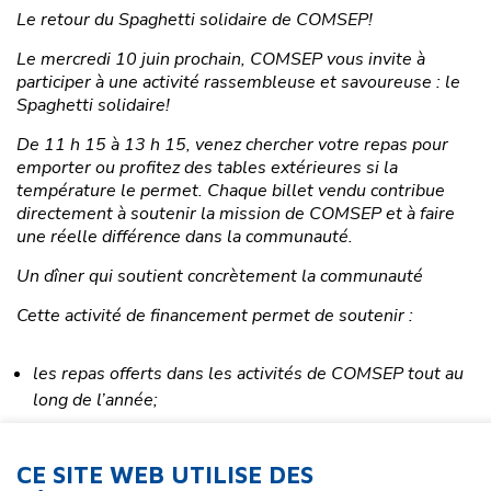
Le retour du Spaghetti solidaire de COMSEP!
Le mercredi 10 juin prochain, COMSEP vous invite à
participer à une activité rassembleuse et savoureuse : le
Spaghetti solidaire!
De 11 h 15 à 13 h 15, venez chercher votre repas pour
emporter ou profitez des tables extérieures si la
température le permet. Chaque billet vendu contribue
directement à soutenir la mission de COMSEP et à faire
une réelle différence dans la communauté.
Un dîner qui soutient concrètement la communauté
Cette activité de financement permet de soutenir :
les repas offerts dans les activités de COMSEP tout au
long de l’année;
l’accessibilité de la cafétéria grâce à des prix réduits;
des espaces de rencontre, d’entraide et de participation
CE SITE WEB UTILISE DES