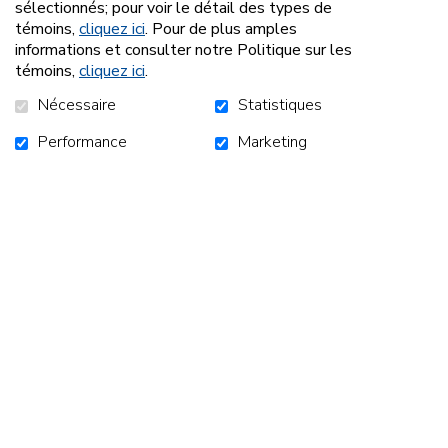
sélectionnés; pour voir le détail des types de
témoins,
cliquez ici
. Pour de plus amples
informations et consulter notre Politique sur les
témoins,
cliquez ici
.
Nécessaire
Statistiques
Performance
Marketing
Retour à la liste des nouvelles
ACCUEIL
CAMPAGNES
NOUVELLES
NOUS JOINDRE