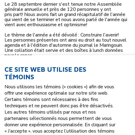
Le 28 septembre dernier s'est tenue notre Assemblée
générale annuelle et près de 120 personnes y ont
pris part! Nous avons fait un grand récapitulatif de l'année
qui vient de se terminer et nous avons parlé de l'année qui
vient avec enthousiasme et optimisme!
Le thème de l'année a été dévoilé : Construire l'avenir!
Les personnes présentes ont ainsi eu droit au tout nouvel
agenda et à l'édition d'automne du journal le Maringouin.
Une collation était servie et des boîtes à lunch données
pour le repas.
Nous en avons profité pour procéder à l'élection du
CE SITE WEB UTILISE DES
membre de l'année. Les nominations ont été faites en
fonction de l'implication des personnes, de leur assiduité et
TÉMOINS
de leurs efforts soutenus dans ce qu'elles entreprennent.
Ainsi, 5 membres étaient en nomination, soit : Marie-Eve
Nous utilisons les témoins (« cookies ») afin de vous
Dufresne, Claudia Brodeur, Gérald Mongrain, Érik Gravel et
offrir une expérience optimale sur notre site web.
Christell Tanguay. Et c'est Claudia Brodeur qui a été choisie
Certains témoins sont nécessaires à des fins
comme membre de l'année. Ses efforts d'intégration ont
techniques et ne peuvent donc pas être désactivés.
touché les membres. Félicitations!
Les autres témoins utilisés par nous et nos
partenaires sélectionnés nous permettent de vous
donner une expérience personnalisée. En cliquant sur
« J’accepte », vous acceptez l’utilisation des témoins