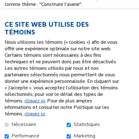
comme thème : "Construire l'avenir".
Chaque année, un thème est choisi qui teintera, d'une
certaine façon, les actions qui seront portées par l'équipe
CE SITE WEB UTILISE DES
et les membres et qui orientera les activités tout au long
TÉMOINS
de l'année à venir.
Nous utilisons les témoins (« cookies ») afin de vous
Ainsi, ce thème colle, au sens propre comme au figuré, à ce
offrir une expérience optimale sur notre site web.
qui se passe et se passera chez COMSEP : nos nombreux
Certains témoins sont nécessaires à des fins
chantiers (stationnement vert, réparation des bureaux suite
techniques et ne peuvent donc pas être désactivés.
au dégat d'eau, rénovation du local Familles) ont été l'idée
Les autres témoins utilisés par nous et nos
de départ. Et bien-sûr, quoi de plus positif que de construire
partenaires sélectionnés nous permettent de vous
avec les participants et participantes quelque chose de
donner une expérience personnalisée. En cliquant sur
meilleur pour l'avenir, en apprenant, en expérimentant, en
« J’accepte », vous acceptez l’utilisation des témoins
découvrant!
sélectionnés; pour voir le détail des types de
témoins,
cliquez ici
. Pour de plus amples
informations et consulter notre Politique sur les
témoins,
cliquez ici
.
Nécessaire
Statistiques
Performance
Marketing