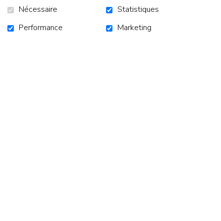
Nécessaire
Statistiques
Performance
Marketing
Retour à la liste des nouvelles
ACCUEIL
CAMPAGNES
NOUVELLES
NOUS JOINDRE
S'ABONNER À L'INFOLETTRE