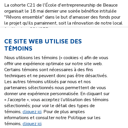
La cohorte C21 de l'École d'entrepreneurship de Beauce
organisait le 18 mai dernier une soirée bénéfice intitulée
"Rêvons ensemble" dans le but d'amasser des fonds pour
le projet qu'ils parrainnent, soit la rénovation de notre local
famille chez COMSEP.
Les 25 entrepreneurs se sont investis sans relâche dans
CE SITE WEB UTILISE DES
les derniers mois afin de récolter le plus gros montant
TÉMOINS
possible pour offrir aux familles de COMSEP un endroit de
rêve qui leur permettra d'évoluer dans le meilleur
Nous utilisons les témoins (« cookies ») afin de vous
environnement.
offrir une expérience optimale sur notre site web.
Certains témoins sont nécessaires à des fins
Et bien ce fut mission accomplie car à la fin de la soirée qui
techniques et ne peuvent donc pas être désactivés.
se tenait au Complexe Laviolette, où les 200 personnes
Les autres témoins utilisés par nous et nos
présentes étaient sollicitées de diverses facons telles
partenaires sélectionnés nous permettent de vous
encans et commandites, un montant de 280 000 $ a été
donner une expérience personnalisée. En cliquant sur
remis à COMSEP!
« J’accepte », vous acceptez l’utilisation des témoins
sélectionnés; pour voir le détail des types de
Les travaux devraient débuter au début du mois de
témoins,
cliquez ici
. Pour de plus amples
septembre. Tant l'équipe que les participants et
informations et consulter notre Politique sur les
participantes de COMSEP ont hâte au dévoilement du
témoins,
cliquez ici
.
résultat!