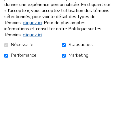
donner une expérience personnalisée. En cliquant sur
« J’accepte », vous acceptez l’utilisation des témoins
sélectionnés; pour voir le détail des types de
Depuis janvier, des messages publicitaires radio,
témoins,
cliquez ici
. Pour de plus amples
financés par le MIFI (Ministère de l’Immigration, de la
informations et consulter notre Politique sur les
Francisation et de l’Intégration), sont diffusés sur les
témoins,
cliquez ici
.
ondes de notre région (94.7 et 102.3).
Nécessaire
Statistiques
Ces capsules ont pour objectif de
déconstruire les
Performance
Marketing
préjugés
, d’ouvrir le dialogue et de favoriser une
meilleure compréhension des réalités vécues par les
personnes issues de l’immigration. À travers des
messages simples, humains et accessibles, nous
souhaitons sensibiliser la population et encourager des
attitudes empreintes de respect et d’inclusion.
Retour à l'infolettre