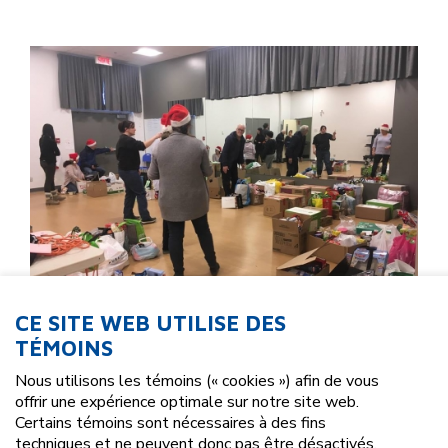
CE SITE WEB UTILISE DES
TÉMOINS
Nous utilisons les témoins (« cookies ») afin de vous
Trois-Rivières, le 16 décembre 2019 –
Depuis plus
offrir une expérience optimale sur notre site web.
de 10 ans, COMSEP s’associe avec des écoles
Certains témoins sont nécessaires à des fins
primaires de la Commission scolaire Chemin-du-Roy
techniques et ne peuvent donc pas être désactivés.