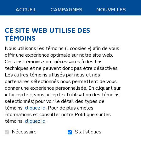
ACCUEIL
CAMPAGNES
NOUVELLES
NOUS JOINDRE
CE SITE WEB UTILISE DES
TÉMOINS
S'ABONNER À L'INFOLETTRE
Nous utilisons les témoins (« cookies ») afin de vous
offrir une expérience optimale sur notre site web.
Certains témoins sont nécessaires à des fins
techniques et ne peuvent donc pas être désactivés.
Les autres témoins utilisés par nous et nos
partenaires sélectionnés nous permettent de vous
donner une expérience personnalisée. En cliquant sur
« J’accepte », vous acceptez l’utilisation des témoins
sélectionnés; pour voir le détail des types de
SUIVEZ-NOUS!
Facebook
témoins,
cliquez ici
. Pour de plus amples
informations et consulter notre Politique sur les
témoins,
cliquez ici
.
PROPULSÉ PAR
Nécessaire
Statistiques