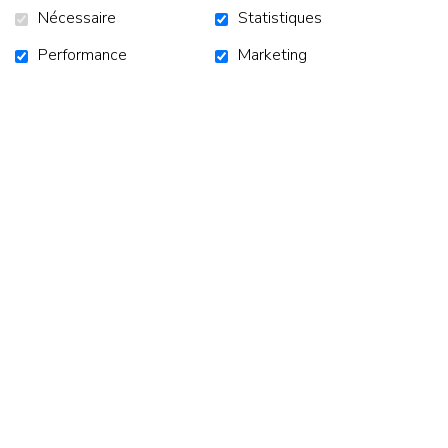
Nécessaire
Statistiques
AJOUTER AU PANIER
Performance
Marketing
ACCUEIL
CAMPAGNES
NOUVELLES
NOUS JOINDRE
S'ABONNER À L'INFOLETTRE