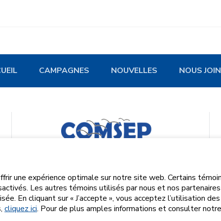
UEIL
CAMPAGNES
NOUVELLES
NOUS JOI
offrir une expérience optimale sur notre site web. Certains témo
activés. Les autres témoins utilisés par nous et nos partenaire
e. En cliquant sur « J’accepte », vous acceptez l’utilisation de
s,
cliquez ici
. Pour de plus amples informations et consulter notre
ULSÉ PAR
SÉCURISÉ PAR