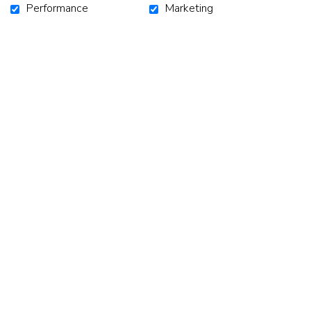
Performance
Marketing
ACCUEIL
CAMPAGNES
NOUVELLES
NOUS JOINDRE
S'ABONNER À L'INFOLETTRE
SUIVEZ-NOUS!
Facebook