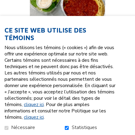
CE SITE WEB UTILISE DES
TÉMOINS
Nous utilisons les témoins (« cookies ») afin de vous
offrir une expérience optimale sur notre site web.
25,00 $
Certains témoins sont nécessaires à des fins
techniques et ne peuvent donc pas être désactivés.
Les autres témoins utilisés par nous et nos
partenaires sélectionnés nous permettent de vous
donner une expérience personnalisée. En cliquant sur
« J’accepte », vous acceptez l’utilisation des témoins
25,00 $ - J'offre mon dîner à un participant de
sélectionnés; pour voir le détail des types de
COMSEP
témoins,
cliquez ici
. Pour de plus amples
informations et consulter notre Politique sur les
témoins,
cliquez ici
.
AJOUTER AU PANIER
Nécessaire
Statistiques