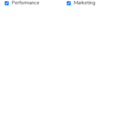
Performance
Marketing
ACCUEIL
CAMPAGNES
NOUVELLES
NOUS JOINDRE
S'ABONNER À L'INFOLETTRE
SUIVEZ-NOUS!
Facebook